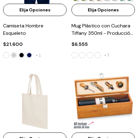
Elija Opciones
Elija Opciones
Camiseta Hombre
Mug Plástico con Cuchara
Esqueleto
Tiffany 350ml - Producción
Nacional
$21.600
$6.555
+
1
+
7