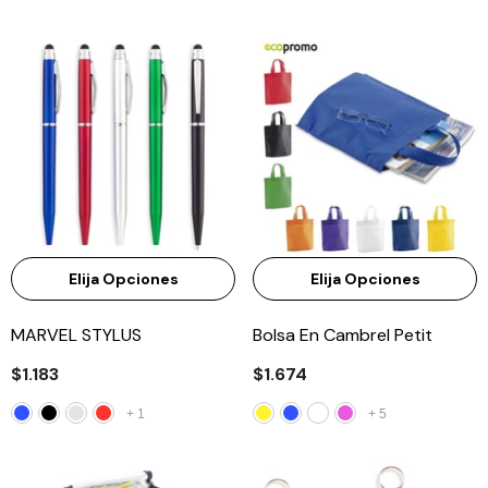
Elija Opciones
Elija Opciones
MARVEL STYLUS
Bolsa En Cambrel Petit
$1.183
$1.674
+
1
+
5