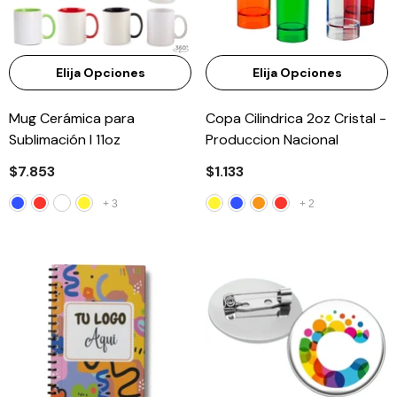
Elija Opciones
Elija Opciones
Mug Cerámica para
Copa Cilindrica 2oz Cristal -
Sublimación I 11oz
Produccion Nacional
$7.853
$1.133
+
3
+
2